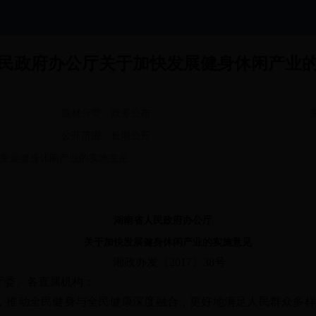
民政府办公厅关于加快发展健身休闲产业
题材分类：
政务公布
公开范围：
长期公开
发展健身休闲产业的实施意见
湖南省人民政府办公厅
关于加快发展健身休闲产业的实施意见
湘政办发〔2017〕38号
厅委、各直属机构：
动全民健身与全民健康深度融合，更好地满足人民群众多样