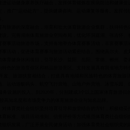
运动健身康养医疗融合，发挥体育锻炼在疾病防治和健康促
定，推广"运动处方"，提供健康咨询、运动康复等服务。发挥传
务。
旅游的深度融合，培育和壮大体育旅游企业集群，扶持特色
建设。完善湖南体育旅游业空间布局，优化环洞庭湖、张吉怀、
育赛事活动旅游市场，支持各地举办体育赛事活动，丰富赛事活
赛事活动，促进体育赛事与旅游活动紧密结合。围绕高尔夫、皮
的体育健身休闲项目，引导长沙、益阳、岳阳、常德、郴州、娄
为特色的旅游度假区和精品旅游景区。支持发展具有我省地方特
开发、旅游扶贫相结合，打造具有地域和民族特色的体育旅游
地、运动游艇码头、航空飞行营地、山地户外营地、冰雪乐园、
务设施的投入。到2020年，分别建成3个以上国家体育旅游
有较高知名度和市场竞争力的体育旅游企业与知名品牌。
体育类社会组织坚持培育引导和放管结合的方针，积极稳妥
体育标准、项目活动准则、信誉评价等方式规范体育类社会组织
类组织发展，广泛开展全民健身活动；加强体育类社会组织党的