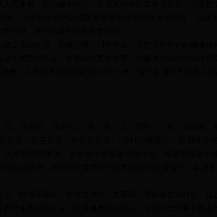
民体质、提高健康水平、促进人的全面发展为目标，切实把
脚点，让健身休闲产业成果更多更公平地惠及人民群众，让健
重要手段，成为小康生活的重要内容。
本建立布局合理、功能完善、门类齐全、具有湖南特色的健身休
健身需求更加旺盛，市场供给更加丰富，对相关产业的带动作用
显改善。人均体育场地面积达到2平方米，经常参加体育锻炼人数
、空资源，完善"江（湘、资、沅、澧等）、湖（洞庭湖、
行车道、茶马古道、水道岩道等）"基础设施建设。政府统筹
、风景观光带建设、健身休闲设施建设相结合。各县市区至少建
室外健身场所，各行政村建成1个篮球场或1条健身路径，各城
、旅游度假区、乡村旅游区（农家乐）等根据自身特点，建
等各类体育运动元素，发展健身休闲项目。支持社会力量积极参