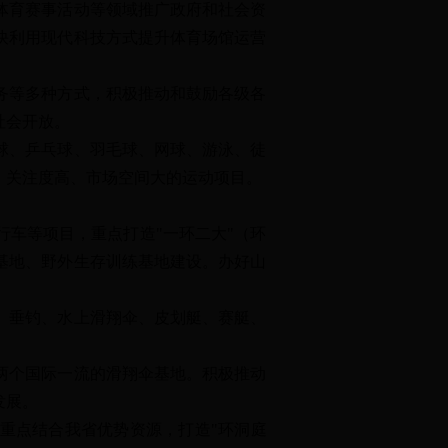
体育赛事活动等领域推广政府和社会资
快利用现代科技方式提升体育场馆运营
务等多种方式，积极推动和鼓励各级各
社会开放。
球、乒乓球、羽毛球、网球、游泳、徒
、关注度高、市场空间大的运动项目。
车等项目，重点打造"一环二大"（环
基地、野外生存训练基地建设。办好山
、垂钓、水上滑翔伞、皮划艇、赛艇、
两个国际一流的滑翔伞基地。积极推动
发展。
重点结合我省优势资源，打造"环洞庭