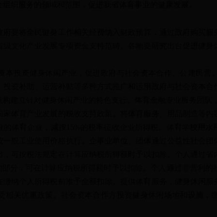
会组织服务的领域和范围，促进我省体育事业的健康发展。
要将全民健身工作相关经费纳入财政预算，通过政府购买服
省级文化产业发展专项资金支持范畴。各地要研究出台促进健身
。
本投资健身休闲产业，促进政府与社会资本合作、公建民营、
、投资补助、运营补贴等多种方式推广和运用政府与社会资本合
机构建立针对健身休闲产业的特色支行、体育金融专业服务团队
体育产业发展的税收支持政策。将体育服务、用品制造等内
业的体育企业，减按15%的税率征收企业所得税。体育学校用水
按一般工业使用价格执行。企事业单位、团体通过公益性社会团
出，可按税法规定在计算应纳税所得额时予以扣除。个人通过省
%的部分，可在计算应纳税所得额时予以扣除。个人通过非营利的
在缴纳个人所得税前准予全额扣除。提供体育服务，健身休闲服
受相关优惠政策。社会资本合作方投资健身休闲场地和设施，