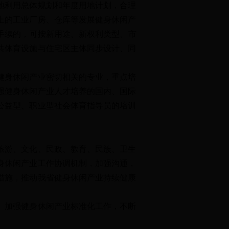
地利用总体规划和年度用地计划，合理
上的工业厂房、仓库等发展健身休闲产
手续的，可按新用途、新权利类型、市
共体育设施与住宅区主体同步设计、同
健身休闲产业密切相关的专业，重点培
强健身休闲产业人才培养的国内、国际
公益型、职业型社会体育指导员的培训
旅游、文化、民政、教育、民族、卫生
身休闲产业工作协调机制，加强沟通，
措施，推动我省健身休闲产业持续健康
。加强健身休闲产业标准化工作，不断