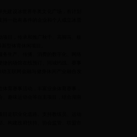
率先建设冰世界冬奥文化广场，有计划
支持一批有条件的企业和个人成立冰雪
动项目，传承和推广秋千、高脚马、板
等新型体育休闲项目。
服务生产、传播、消费的数字化、网络
便捷的场馆在线预订、同城约战、赛事
推动互联网金融与健身休闲产业融合发
性体育赛事活动，丰富业余体育赛事，
会、趣味运动会等自主项目，结合湖南
项目走职业化道路。支持教练员、运动
部。构建政府扶持、协会监管、联盟市