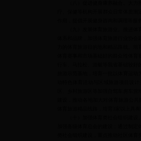
（八）促进健身康养融合。大力推进
疗、保健等机构开展群众日常体质测
作用，提倡开展健身咨询和调理等服
（九）发展体育旅游业。推进体育与
体系和品牌，加强体育旅游行业协会
力的体育旅游目的地和精品路线。培
体育赛事和市场基础好的群众性体育
行车、马拉松、游艇等我省基础较好
旅游示范基地，培育一批以体育运动
动特色体育活动与区域旅游项目设计
区、乡村旅游区等加强自驾车房车营
建设，推动各地加大对体育旅游公共服
体育旅游精品线路，培育3家以上具
（十）加强体育类社会组织建设。对
加强各级体育总会的建设；通过制定
类社会组织建设，重点推动社区体育