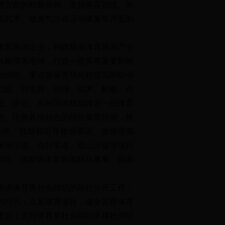
进方面的积极作用。支持体育训练、医
统武术、健身气功在运动康复等方面的
体育旅游企业，构建我省体育旅游产业
长株潭等地域，打造一批具有重要影响
动供给，重点发展市场化程度高的职业
划艇、羽毛球、排球、武术、帆船、自
底、怀化、永州等地规划建设一批体育
色、民族风情特色的传统体育活动，推
活动。鼓励和引导旅游景区、旅游度假
休闲绿道、自行车道、登山步道等项目
目的地、国家级体育旅游精品赛事、国家
推进体育类社会组织的政社分开工作；
的行为；立足体育项目，健全完善体育
建设；支持体育类社会组织承接政府职