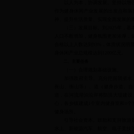
以人为本，协调发展。坚持以增强人
作为健身休闲产业发展的出发点和落
神、提升生活质量、实现全面发展的
（三）发展目标。到2025年，基
人口不断增加，健身氛围更加浓厚，
合格以上人数达到93%，体质状况明
身休闲产业总规模达到1200亿元。
二、主要任务
（一）合理规划基础设施。
加强政府主导。充分挖掘我省水、陆
崀山、衡山等）、道（健身步道、自
道，在河流湖泊沿岸将防洪大堤建设
心，各乡镇建成1个室内健身室和1个
健身场所。
引导社会资本。鼓励和支持旅游景区
水上、新能源汽车、航空、电子竞技