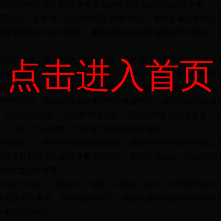
际新能源汽车拉力赛"等常年举办的有影响力的国际品牌赛事。
亿人上冰雪"和"北冰南移西扩东展"计划，在具备条件的地区
和滑雪场等冰雪运动场地。加强冰雪运动的专业性指导和培训，
广武术、健身气功、舞龙舞狮、龙舟等民间民俗传统体育运
点击进入首页
项目，发展和推广电子竞技、击剑、高尔夫、马术、射箭、轮滑
动健身休闲消费与信息消费融合，加快推进健身休闲产品和
消费新空间。重点建设省级体育信息服务平台，实现为市民提供
、运动处方订制、运动教学指导等一系列的网络化功能服务。
术、信息、资金优势，为体育消费提供优质服务。
团体、企事业单位以及其他社会力量参与各类商业性和群众
的商业性和群众性体育赛事予以支持。积极开发路跑、行业运动
色的自主品牌赛事。
主导作用，鼓励足球、篮球、跆拳道、拳击、羽毛球等运动
励大型企业集团、高等院校等社会力量参与建设或创办职业俱乐
业体育运行模式。