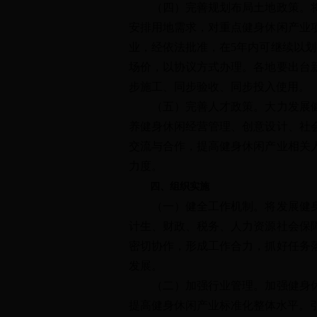
（四）完善规划布局土地政策。将公
安排用地需求，对重点健身休闲产业
业，经依法批准，在5年内可继续以
场价，以协议方式办理。各地要出台
步施工、同步验收、同步投入使用。
（五）完善人才政策。大力发展健身
养健身休闲经营管理、创意设计、社
交流与合作，提高健身休闲产业相关
力度。
四、组织实施
（一）健全工作机制。将发展健身休
计生、财政、税务、人力资源社会保
密切协作，形成工作合力，抓好任务
发展。
（二）加强行业管理。加强健身休闲
提高健身休闲产业标准化整体水平。