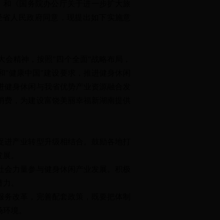
号）和《国务院办公厅关于进一步扩大旅
，经省人民政府同意，现提出如下实施意
会精神，按照"四个全面"战略布局，
"健康中国"建设要求，推进健身休闲
进健身休闲与我省优势产业资源融合发
消费，为建设富饶美丽幸福新湖南提供
促进产业转型升级相结合。鼓励各地打
发展。
社会力量参与健身休闲产业发展。积极
潜力。
服务改革，完善配套政策，既要把体制
场环境。