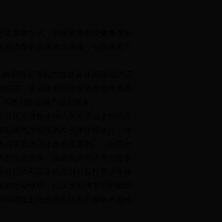
务等多种方式，积极支持群众健身休闲
休闲消费的具体政策措施，引导体育产
政府购买等模式在健身休闲领域的应
作模式，落实政府与社会资本合作项目
，不断创新金融产品和服务。
容及其支撑技术纳入国家重点支持的高
用电用气价格按居民使用价格执行，体
体或者县级以上政府及其部门，向符合
内的社会团体、国家机关对体育公益事
社会团体和国家机关对公益性青少年体
务的社会组织，经认定取得非营利组织
缴纳城镇土地使用税和房产税确有困难