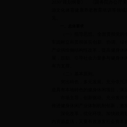
2030"规划纲要》、《国务院办公
游文化体育健康养老教育培训等领域消
见。
一、总体要求
（一）指导思想。全面贯彻党的十八
牢固树立和贯彻落实创新、协调、绿
产业供给侧结构性改革，提高健身休
展，鼓励、引导社会力量参与健身休
有力支撑。
（二）基本原则。
突出特色，多元发展。充分依托湖南
造具有本地特色的健身休闲项目，满
市场主导，创新驱动。充分发挥市场
推进健身休闲产业体制机制创新，激
深化改革，优化环境。加快政府职能
内资源盘活，又要有效激发社会资本