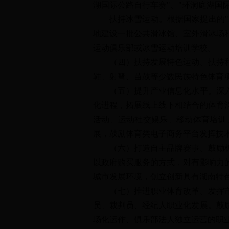
湖国际公路自行车赛"、"环洞庭湖国
扶持冰雪运动。根据国家提出的"三
地建设一批公共滑冰馆、室外滑冰场
运动俱乐部或冰雪运动培训学校。
（四）扶持发展特色运动。扶持和推
鞋、射弩、苗鼓等少数民族特色体育
（五）提升产业信息化水平。深入推
化进程，拓展线上线下相结合的体育
活动、运动社交娱乐、移动体育培训
展，鼓励体育类电子商务平台发挥技
（六）打造自主品牌赛事。鼓励机关
以政府购买服务的方式，对有影响力
城市发展环境，创立创新具有湖南特
（七）推进职业体育改革。发挥市场
员、裁判员、经纪人职业化发展。鼓
场化运作、俱乐部法人独立运营的职