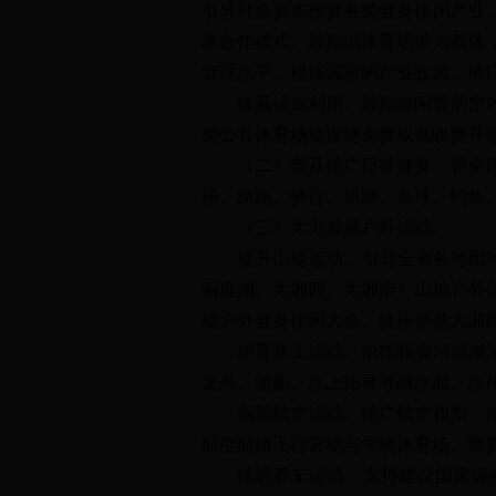
引导社会资本投资各类健身休闲产业
本合作模式。鼓励以体育场馆为载体
管理水平，根据国家的产业政策，推
提高设施利用。鼓励将闲置的空坪、
类公共体育场地设施免费或低收费开
（二）普及推广日常健身。将全民健
步、路跑、骑行、棋牌、台球、钓鱼
（三）大力发展户外运动。
提升山地运动。引导全省各地因地制
洞庭湖、大湘西、大湘南）山地户外
地户外健身休闲大会、徒步穿越大湘
培育水上运动。依托我省河流湖泊众
龙舟、游船、水上拓展等融水面、水
创新航空运动。推广航空模型、跳伞
航空航模飞行营地与学校体育场、重
推进赛车运动。支持建设国家级或省