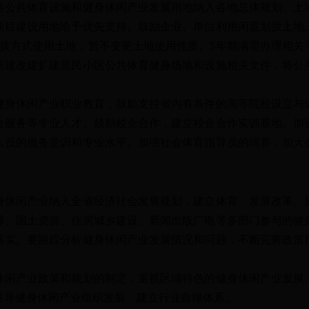
共体育设施和健身休闲产业发展用地纳入各地总体规划、土
项目建设用地给予优先支持。鼓励企业、单位利用闲置划拨土地
划拨方式使用土地，暂不变更土地使用性质。5年期满需办理相关
新建改建扩建居民小区公共体育健身场地和设施相关文件，将公
休闲产业职业教育，鼓励支持省内有条件的高等院校设立与
会服务等专业人才。鼓励校企合作，建立校企合作实训基地。加
人员的服务意识和专业水平。加强社会体育指导员的培养，加大
闲产业纳入全省经济社会发展规划，建立体育、发展改革、
障、国土资源、住房城乡建设、新闻出版广电等多部门参与的健
落实。要跟踪分析健身休闲产业发展情况和问题，不断完善政策
产业政策和规划的制定，重视区域特色的健身休闲产业发展
引导健身休闲产业组织发展，建立行业自律体系。