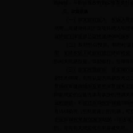
能转移，不断拓展政府购买体育类社
三、政策措施
（一）加大政府投入。各级人民政府
消费。将健身休闲产业项目纳入年度
业经营主体提供公益性健身休闲服务
（二）鼓励社会投资。鼓励社会资
用。支持各级人民政府通过特许经营
的相关优惠政策。鼓励银行、担保等
（三）落实税费政策。落实现行国家
新技术领域，对经认定为高新技术企
育场馆等健身场所及其他体育服务业
国家规定的公益性体育事业的捐赠支
业的捐赠，不超过应纳税所得额30
育活动场所（包括新建）的捐赠，可
企业所得税免税优惠资格的，依法享
的，可按有关规定优先申请减免税。