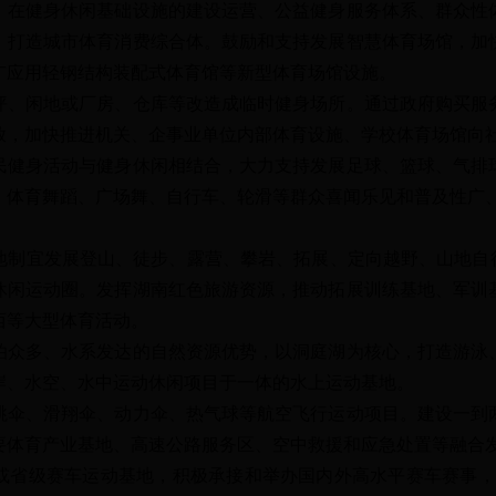
。在健身休闲基础设施的建设运营、公益健身服务体系、群众性
，打造城市体育消费综合体。鼓励和支持发展智慧体育场馆，加
广应用轻钢结构装配式体育馆等新型体育场馆设施。
闲地或厂房、仓库等改造成临时健身场所。通过政府购买服
放，加快推进机关、企事业单位内部体育设施、学校体育场馆向
身活动与健身休闲相结合，大力支持发展足球、篮球、气排
、体育舞蹈、广场舞、自行车、轮滑等群众喜闻乐见和普及性广
宜发展登山、徒步、露营、攀岩、拓展、定向越野、山地自行
休闲运动圈。发挥湖南红色旅游资源，推动拓展训练基地、军训
西等大型体育活动。
多、水系发达的自然资源优势，以洞庭湖为核心，打造游泳
岸、水空、水中运动休闲项目于一体的水上运动基地。
、滑翔伞、动力伞、热气球等航空飞行运动项目。建设一到
要体育产业基地、高速公路服务区、空中救援和应急处置等融合
级赛车运动基地，积极承接和举办国内外高水平赛车赛事，