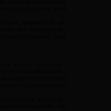
满足人民群众不断增长的健身休闲需求
身休闲成为人民群众强身健体、愉悦精
闲产业体系，体制机制更加完善，健身
更加明显，群众《国民体质测定标准》
占全省常住人口总人数的40%，全省健
东江湖、柳叶湖等）、山（武陵山脉、
规划，主导建设城乡生态绿道和健身步
成1个体育馆和1个中小型全民健身中
市社区建成1个以上设施较为完善的体育
设健身休闲基础设施，融入山地户外、
与健身休闲基础设施的投资建设，鼓励