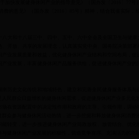
厅关于加快发展健身休闲产业的指导意见》（国办发〔2016〕77
费的意见》（国办发〔2016〕85号）精神，结合我省实际
大和十八届三中、四中、五中、六中全会及全国卫生与健康大
色、开放、共享的发展理念，认真落实党中央、国务院决策部署和
闲产业发展质量和效益，优化健身休闲产业结构和空间布局，促
闲产业发展，丰富健身休闲产品服务供给，促进健身休闲产业的
历史文化传统和地域特色，建立和完善全民健身服务体系与
足人民群众日益增长的健身休闲需求，促进健身休闲产业多元化
在资源配置中的决定性作用和政府的主导、引领作用，调动
发群众参与健身休闲活动热情，进一步挖掘和释放健身休闲消费
转变，进一步推进健身休闲产业简政放权、放管结合、优化
参与健身休闲产业发展的积极性，营造竞争有序、充满活力的市