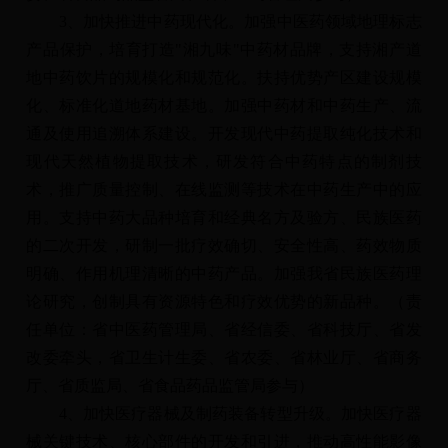
3、加快推进中药现代化。加强中医药领域地理标志
产品保护，培育打造"湘九味"中药材品牌，支持湘产道
地中药饮片的规模化和规范化。扶持优势产区建设规模
化、标准化道地药材基地。加强中药材和中药生产、流
通及使用追溯体系建设。开发现代中药提取纯化技术和
现代天然植物提取技术，研发符合中药特点的制剂技
术，推广质量控制、在线监测等技术在中药生产中的应
用。支持中药大品种培育和经典名方及验方、民族医药
的二次开发，研制一批疗效确切、安全性高、药效物质
明确、作用机理清晰的中药产品。加强我省民族医药理
论研究，创制具有资源特色和疗效优势的新品种。（责
任单位：省中医药管理局、省经信委、省科技厅、省发
改委牵头，省卫生计生委、省农委、省林业厅、省商务
厅、省质监局、省食品药品监管局参与）
4、加快医疗器械及制药装备转型升级。加快医疗器
械关键技术、核心部件的开发和引进，推动高性能影像