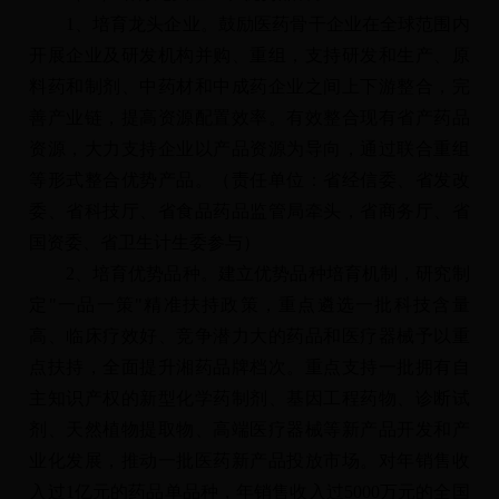
1、培育龙头企业。鼓励医药骨干企业在全球范围内
开展企业及研发机构并购、重组，支持研发和生产、原
料药和制剂、中药材和中成药企业之间上下游整合，完
善产业链，提高资源配置效率。有效整合现有省产药品
资源，大力支持企业以产品资源为导向，通过联合重组
等形式整合优势产品。（责任单位：省经信委、省发改
委、省科技厅、省食品药品监管局牵头，省商务厅、省
国资委、省卫生计生委参与）
2、培育优势品种。建立优势品种培育机制，研究制
定"一品一策"精准扶持政策，重点遴选一批科技含量
高、临床疗效好、竞争潜力大的药品和医疗器械予以重
点扶持，全面提升湘药品牌档次。重点支持一批拥有自
主知识产权的新型化学药制剂、基因工程药物、诊断试
剂、天然植物提取物、高端医疗器械等新产品开发和产
业化发展，推动一批医药新产品投放市场。对年销售收
入过1亿元的药品单品种，年销售收入过5000万元的全国