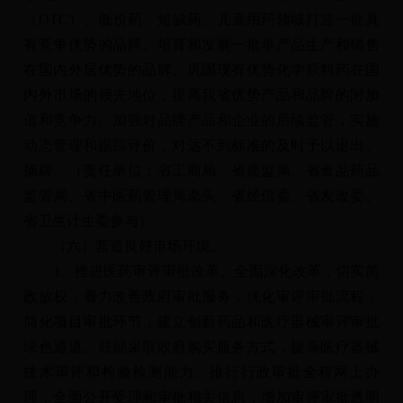
（OTC）、低价药、短缺药、儿童用药领域打造一批具
有竞争优势的品牌。培育和发展一批单产品生产和销售
在国内外居优势的品牌。巩固现有优势化学原料药在国
内外市场的领先地位，提高我省优势产品和品牌的附加
值和竞争力。加强对品牌产品和企业的后续监管，实施
动态管理和跟踪评价，对达不到标准的及时予以退出、
摘牌。（责任单位：省工商局、省质监局、省食品药品
监管局、省中医药管理局牵头，省经信委、省发改委、
省卫生计生委参与）
（六）营造良好市场环境。
1、推进医药审评审批改革。全面深化改革，切实简
政放权，着力改善政府审批服务，优化审评审批流程，
简化项目审批环节，建立创新药品和医疗器械审评审批
绿色通道。鼓励采取政府购买服务方式，提高医疗器械
技术审评和检验检测能力。推行行政审批全程网上办
理，全面公开受理和审批相关信息，增加审评审批透明