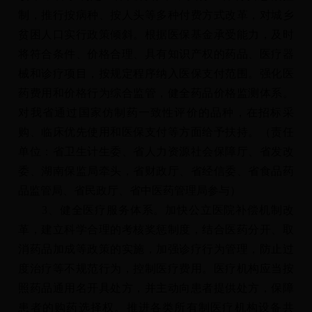
制，推行按病种、按人头等多种付费方式改革，对城乡
贫困人口实行政策倾斜。根据医保基金承受能力，及时
将符合条件、价格合理、具有知识产权的药品、医疗器
械和诊疗项目，按规定程序纳入医保支付范围。强化医
药费用和价格行为综合监管，健全药品价格监测体系。
对我省通过国家仿制药一致性评价的品种，在招标采
购、临床优先使用和医保支付等方面给予扶持。（责任
单位：省卫生计生委、省人力资源社会保障厅、省发改
委、湖南保监局牵头，省财政厅、省经信委、省食品药
品监管局、省民政厅、省中医药管理局参与）
3、健全医疗服务体系。加快公立医院补偿机制改
革，建立科学合理的考核奖惩制度，结合医药分开、取
消药品加成等政策的实施，加强诊疗行为管理，防止过
度治疗等不规范行为，控制医疗费用。医疗机构应当按
照药品通用名开具处方，并主动向患者提供处方，保障
患者的购药选择权。推进各类所有制医疗机构设备共