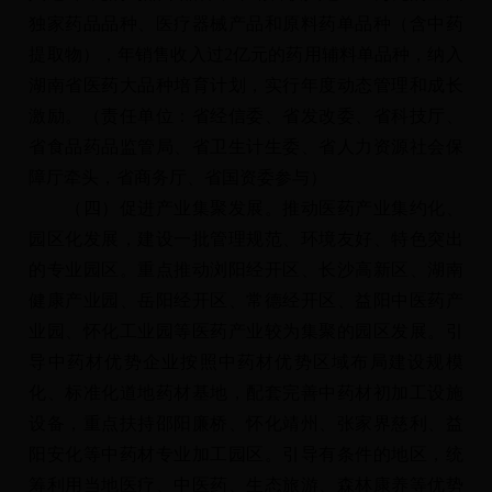
独家药品品种、医疗器械产品和原料药单品种（含中药
提取物），年销售收入过2亿元的药用辅料单品种，纳入
湖南省医药大品种培育计划，实行年度动态管理和成长
激励。（责任单位：省经信委、省发改委、省科技厅、
省食品药品监管局、省卫生计生委、省人力资源社会保
障厅牵头，省商务厅、省国资委参与）
（四）促进产业集聚发展。推动医药产业集约化、
园区化发展，建设一批管理规范、环境友好、特色突出
的专业园区。重点推动浏阳经开区、长沙高新区、湖南
健康产业园、岳阳经开区、常德经开区、益阳中医药产
业园、怀化工业园等医药产业较为集聚的园区发展。引
导中药材优势企业按照中药材优势区域布局建设规模
化、标准化道地药材基地，配套完善中药材初加工设施
设备，重点扶持邵阳廉桥、怀化靖州、张家界慈利、益
阳安化等中药材专业加工园区。引导有条件的地区，统
筹利用当地医疗、中医药、生态旅游、森林康养等优势