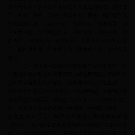
支持符合条件的创新型医药生产企业上市融资、发行债
券、并购、重组。支持企业以专利、库存、股权等作为
举债抵质押物。（责任单位：省财政厅、省发改委、省
卫生计生委、省金融办牵头，省经信委、省科技厅、省
商务厅、省国税局、省地税局、人民银行长沙中心支
行、湖南银监局、湖南证监局、湖南保监局、长沙海关
参与）
（二）支持重大关键技术与创新产品研发推广。对
自研或从省外引进具有新药证书的创新药品，获得生产
批件并在省内实现产业化、投资额5000万元以上的，一
次性给予不超过500万元奖励。对仿制药品、从省外转移
至省内生产的药品，获得生产批件的，一次性奖励50万
元。对获得批准生产的新药用辅料、中药配方颗粒，一
次性奖励50万元。对获得美国食品和药物管理局
（FDA）、欧洲药品质量管理局(EDQM)药品注册许可证
的，一次性奖励300万元。对获得三类医疗器械注册证且