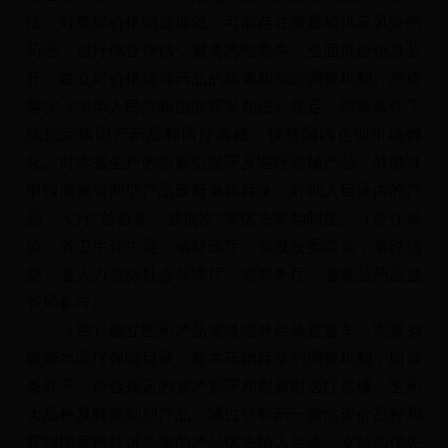
法，对竞标价格明显偏低、可能存在质量和供应风险的
药品，进行综合评估，避免恶性竞争。全面推进信息公
开，建立对价格虚高药品的核查和动态调整机制。严格
落实《中华人民共和国政府采购法》规定，同等条件下
优先采购国产药品和医疗器械，扶持国内企业市场孵
化。对本省生产的创新型医药及医疗器械产品，鼓励其
申报湖南省两型产品政府采购目录，对纳入目录内的产
品，实行"首台套、首批次"等优先采购制度。（责任单
位：省卫生计生委、省财政厅、省发改委牵头，省经信
委、省人力资源社会保障厅、省商务厅、省食品药品监
管局参与）
（四）建立医药产品省级增补目录直通车。完善省
级基本医疗保险目录、基本药物目录的调整机制，同等
条件下，符合规定的省产新药和创新型医疗器械、医药
大品种及独家剂型产品、通过仿制药一致性评价品种和
获得国家科技进步奖的产品优先纳入目录，支持和优先