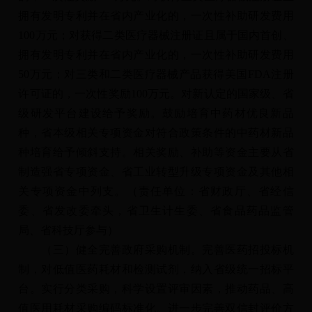
拥有发明专利并在省内产业化的，一次性补助研发费用
100万元；对获得二类医疗器械注册证且属于国内首创、
拥有发明专利并在省内产业化的，一次性补助研发费用
50万元；对三类和二类医疗器械产品获得美国FDA注册
许可证的，一次性奖励100万元。对新认定的国家级、省
级研发平台建设给予奖励。鼓励培育中药材优良新品
种，省本级相关专项资金对符合政策条件的中药材新品
种培育给予倾斜支持。相关奖励、补助等资金主要从省
制造强省专项资金、省工业转型升级专项资金及其他相
关专项资金中列支。（责任单位：省财政厅、省经信
委、省发改委牵头，省卫生计生委、省食品药品监管
局、省科技厅参与）
（三）健全完善政府采购机制。完善医药招投标机
制，对低值医药耗材和检测试剂，纳入省级统一招标平
台。实行分类采购，科学设置评审因素，推动药品、高
值医用耗材采购编码标准化。进一步完善双信封评价方