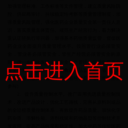
加强管理标准、工作标准等文件管理，建立质量风险防
控、供应商审计、持续稳定性考察等质量管理制度，加
强质量风险管理。强化医药企业质量安全第一责任人意
识，落实质量主体责任。规范生产经营行为，着力解决
重认证轻执行等问题，加强基本药物质量监管，督促医
药企业全面提升质量管理水平。按照管行业必须管安
全，管业务必须管安全，管生产经营必须管安全的原
则，进一步强化医药企业安全生产管理，促进医药产业
点击进入首页
安全发展。（责任单位：省食品药品监管局、省安监局
牵头，省质监局、省发改委、省经信委、省卫生计生委
参与）
2、提升质量控制水平。推广应用先进质量控制技
术，改进产品设计，优化工艺路线，完善从原料到成品
的全过程质量控制体系，有效提升药品质量。加快化学
药杂质、溶解性能、溶剂残留和药物晶型等控制技术开
发应用，提高产品纯度和稳定性。加大中药等传统医药