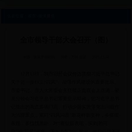
当前位置：
首页
>
媒体聚焦
全市领导干部大会召开（图）
来源：张家界新闻网
作者：万毅 邵颖
2017-12-14
12月13日，我市召开会议传达贯彻习近平总书记
关于进一步纠正“四风”、加强作风建设的重要批示。
市委书记、市人大常委会主任虢正贵在会上强调，要
充分领会习近平总书记重要批示精神，把习近平总书
记指出的表态多调门高、行动少落实差等突出问题作
为治理重点，紧盯“四风问题”新花样新变种，多摆摆
表现，多找找差距，对“看似新表现，实则老问
题”的“四风”顽疾，下大力气加以整治，做到任凭不正