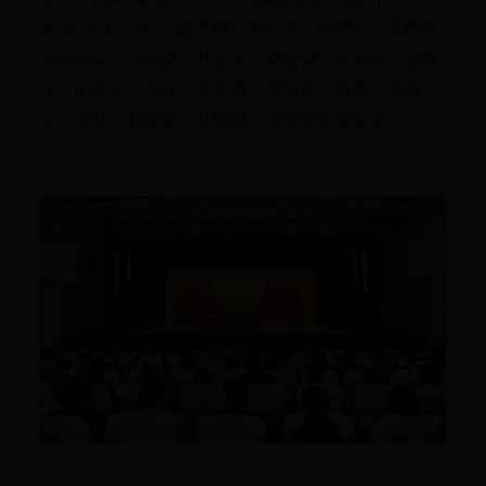
之风“七十二变”，也要把它揪出来、治理好。市级领
导刘革安、刘绍建、汪业元、罗智斌、袁美南、单铸
飞、田华玉、郭钰、吴名凤、羿宝明、吕毅、朱用
文、彭红、褚新年、壮晓阳、赵荣等参加会议。