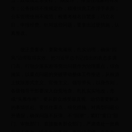
当；政绩观走形变样；“踢皮球”、推责任现象时有发
生；公务接待不按规定办；精准扶贫工作浮于表面；
公车管理使用不规范；检查考核名目繁多；巧立名
目，申报经费。针对这些问题，要拿出过硬措施，认
真整改。
虢正贵要求，要聚焦顽疾，扎实治理，确保“四
风”治理取得实效。把习近平总书记指出的表态多调
门高、行动少落实差等突出问题作为治理重点，综合
施策，以重点问题的突破带动整体工作推进，从根源
上拔除形式主义、官僚主义。领导带头，以身作则，
各级领导干部要深入自觉地查、扎扎实实地改，形
成“头雁作用”，要从群众感受最直观、迫切需要解决
的事情抓起。要抓住重点，细化措施，对典型问题公
开通报，确保问题不反弹、不“回潮”，紧盯“窗口”部
门、审批部门、直接服务群众部门，严肃查处一批典