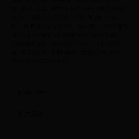
型的不作为、缓作为的案例。要持续震慑，久久为
功，把紧盯元旦、春节等时间节点与日常监督执纪结
合起来，发扬“钉钉子”精神，不搞“两张皮”“一阵
风”，对“四风问题”寸步不让、露头就打。各级各部门
和广大党员干部要以高度的政治责任感和使命感，扎
实推进作风建设，坚决彻底纠“四风”，以更好的面
貌、更高的热情、更新的举措、更实的作风，推动全
市经济社会又好又快发展。
责任编辑：罗亚萍
相关阅读