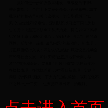
就如何进一步加强作风建设，继续整治“四风”，
虢正贵指出，全市上下要充分领会习近平总书记重要
批示精神和省里相关会议要求，切实增强纠正“四
风”的自觉性和坚定性。深刻认识以习近平同志为核
心的党中央坚定不移全面从严治党、持之以恒正风肃
纪的鲜明态度和坚定决心；深刻认识“四风”问题的顽
固性、反复性，瞄准“四风问题”的新动向、新表现，
打正风肃纪持久战；深刻认识加强作风建设是推动全
市经济社会发展、加快实现“
旅游
胜地梦全面小康
梦”的前提和保证。要紧盯“四风问题”新花样新变种，
多摆摆表现，多找找差距，对“看似新表现，实则老
问题”的“四风”顽疾，下大力气加以整治，做到任凭不
正之风“七十二变”，也要把它揪出来、治理好。