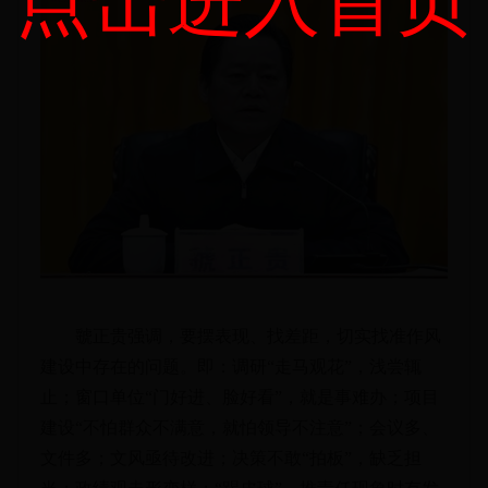
点击进入首页
虢正贵强调，要摆表现、找差距，切实找准作风
建设中存在的问题。即：调研“走马观花”，浅尝辄
止；窗口单位“门好进、脸好看”，就是事难办；项目
建设“不怕群众不满意，就怕领导不注意”；会议多、
文件多；文风亟待改进；决策不敢“拍板”，缺乏担