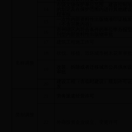
市级文物保护单位范围、建设控制地
14
的划定及在保护范围内进行其他建设
程审核
一次性内部资料性出版物准印证核发
15
（不含宗教内容）
市州辖区内符合条件的单位申办报型
16
刊型内部资料性出版物审批
17
建筑工程施工许可
18
砍伐、移植、毁坏城市树木花草审批
名称调整
改装、拆除或者迁移城市公共供水设
19
审批
建设工程（含临时建设）规划许可证
20
发
21
劳务派遣经营许可
类别调整
22
外商投资企业设立、变更许可