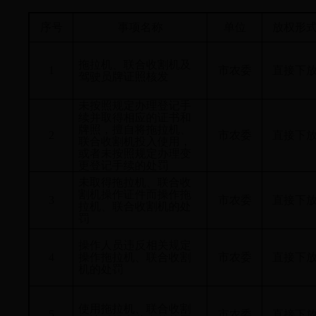
序号
事项名称
单位
放权形
拖拉机、联合收割机及
1
市农委
直接下
驾驶员牌证照核发
未按照规定办理登记手
续并取得相应的证书和
牌照，擅自将拖拉机、
2
市农委
直接下
联合收割机投入使用，
或者未按照规定办理变
更登记手续的处罚
未取得拖拉机、联合收
割机操作证件而操作拖
3
市农委
直接下
拉机、联合收割机的处
罚
操作人员违反相关规定
4
操作拖拉机、联合收割
市农委
直接下
机的处罚
使用拖拉机、联合收割
5
市农委
直接下