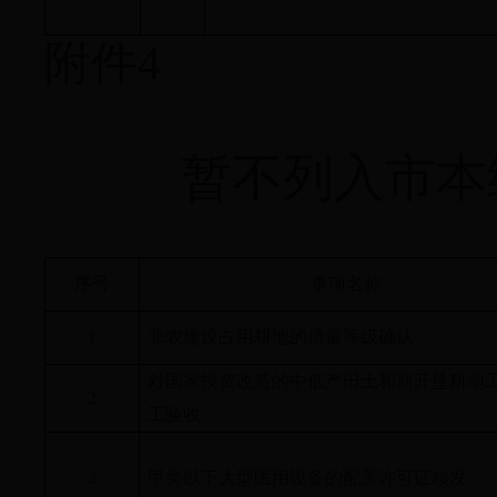
附件4
暂不列入市本
序号
事项名称
1
非农建设占用耕地的质量等级确认
对国家投资改造的中低产田土和新开垦耕地
2
工验收
3
甲类以下大型医用设备的配置许可证核发