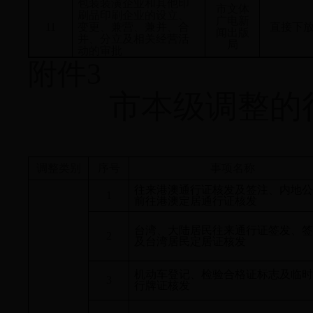
包装装潢企业和其他印
市文体
刷品印刷企业的设立、
广电新
11
变更、兼营、兼并、合
直接下
闻出版
并、分立及相关经营活
局
动的审批
附件3
市本级调整的
调整类别
序号
事项名称
往来港澳通行证核发及签注、内地公
1
前往港澳定居通行证核发
台湾、大陆居民往来通行证签发、签
2
及台湾居民定居证核发
机动车登记、检验合格证标志及临时
3
行牌证核发