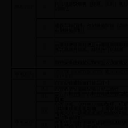
市立项建设项目（交通、水利）初步
4
事项拆分
计审批
建设工程征用、占用林地审核（含临
5
占用林地审批）
计量标准器具核准及计量器具强制检
6
和计量器具制造、修理许可证核发
7
特种设备使用登记和作业人员资格认
省立项（非政府投资类）建设工程初
事项并入
8
设计审批
9
市管公路建设项目施工许可
10
市管权限交通建设项目竣工验收
设立中外合资、中外合作经营娱乐场
11
审批
中外合资、合作娱乐场所改建、扩建
业场所或者变更场地、主要设施设备
12
投资人员，或者变更娱乐经营许可证
明的事项审批
事项合并
在市级文物保护单位建设控制地带内
13
建设工程设计方案审批