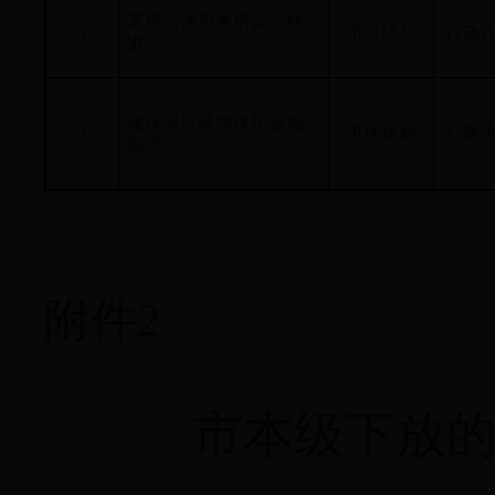
基层法律服务所设立核
1
市司法局
行政
准
建设项目环境保护设施
2
市环保局
行政
验收
附件2
市本级下放