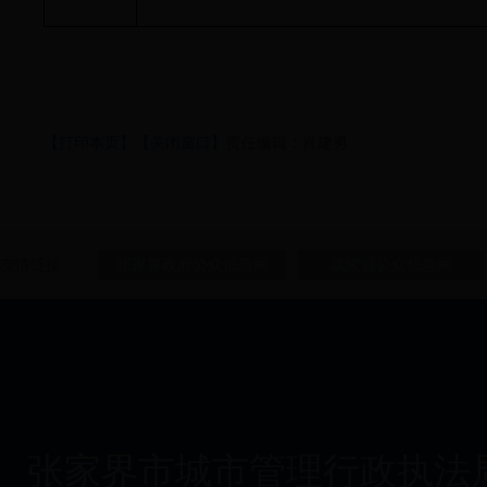
【打印本页】
【关闭窗口】
责任编辑：肖建勇
友情链接：
张家界政府公众信息网
武陵源公众信息网
张家界市城市管理行政执法局主办