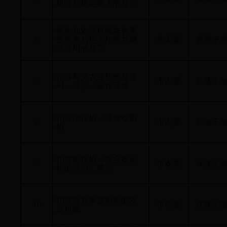
机违反规定载人的处罚
被告知农业机械存在事
6
故隐患后拒不排除并继
市农委
直接下
续使用的处罚
扣押有关农业机械及证
7
市农委
直接下
书、牌照、操作证件
扣押拖拉机、联合收割
8
市农委
直接下
机
扣押拖拉机、联合收割
9
市农委
直接下
机的证书、牌照
扣押存在事故隐患的农
10
市农委
直接下
业机械