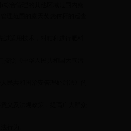
市综合管理的其他区域范围内露
合管理范围的露天焚烧秸秆的巡查
先进适用技术，对秸秆进行肥料
门按照《中华人民共和国大气污
华人民共和国治安管理处罚法》的
要意义及法规政策，提高广大群众
违法行为。