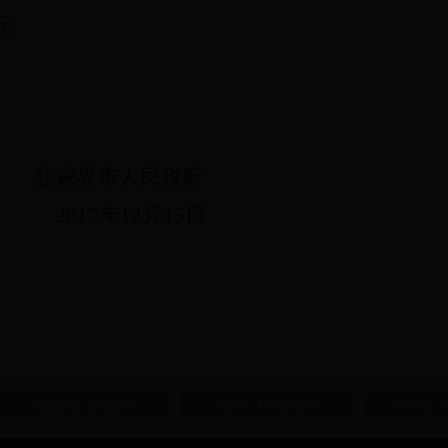
行。
张家界市人民政府
2017
年12月15日
武陵源公众信息网
永定区人民政府网
慈利县