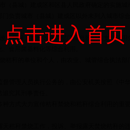
市（县城）建成区和区县人民政府确定的实施城
部门负责城市（县城）建成区以外未列入城市综
点击进入首页
改、环保、财政等有关部门应当鼓励和支持采用
化、食用菌基料化等综合利用。
烧秸秆的单位和个人，由农业、城管综合执法部
。
监督管理人员执行公务的，由公安机关按照《中
法追究其刑事责任。
多种方式大力宣传秸秆禁烧和秸秆综合利用的重
露天秸秆禁烧工作，投诉、举报露天焚烧秸秆的