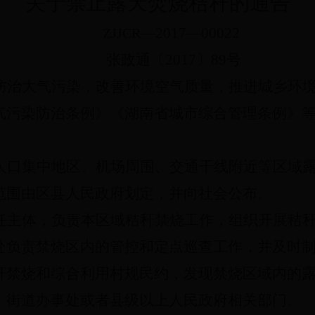
关于禁止露天焚烧秸秆的通告
—2017—00022
ZJJCR
张政通
〔2017〕89
号
防治大气污染，改善环境空气质量，推进城乡环
气污染防治条例》《湖南省城市综合管理条例》
人口集中地区、机场周围、交通干线附近等区域
范围由区县人民政府划定，并向社会公布。
任主体，负责本区域秸秆禁烧工作，组织开展秸
处负责禁烧区内的管控和定点巡查工作，并及时
秆禁烧和综合利用村规民约，发现禁烧区域内的
、街道办事处或者县级以上人民政府相关部门。