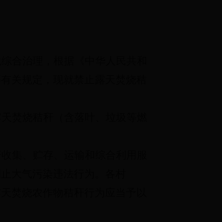
境综合治理，根据《中华人民共和
等有关规定，现就禁止露天焚烧秸
露天焚烧秸秆（含落叶、垃圾等燃
秆收集、贮存、运输和综合利用服
制止大气污染违法行为。各村
露天焚烧农作物秸秆行为应当予以