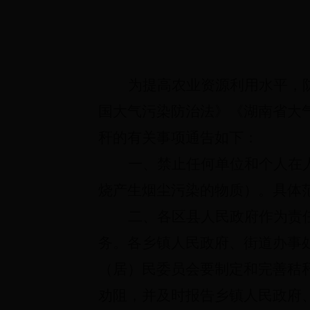
为提高农业资源利用水平，
国大气污染防治法》《湖南省大
秆的有关事项通告如下：
一、禁止任何单位和个人在
烧产生烟尘污染的物质）。具体
二、各区县人民政府作为责
务。各乡镇人民政府、街道办事
（居）民委员会要制定和完善秸
劝阻，并及时报告乡镇人民政府