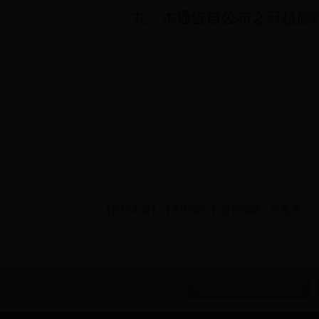
九、本通告自公布之日起施
【打印本页】
【关闭窗口】
责任编辑：肖建勇
友情链接：
张家界政府公众信息网