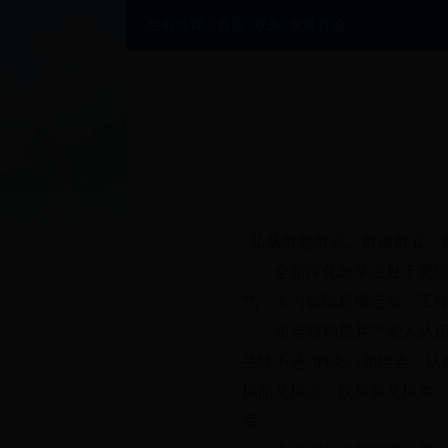
当前位置：
首页
>
政务
>
发展言论
弘扬敢想敢试、敢破敢立、
全面深化改革正处于爬
气
，
大力破除思维定势、工
担当精神是共产党人从
兰终不还”的决心和担当
，
认
抓面又抓点
，
既抓标又抓本
底
。