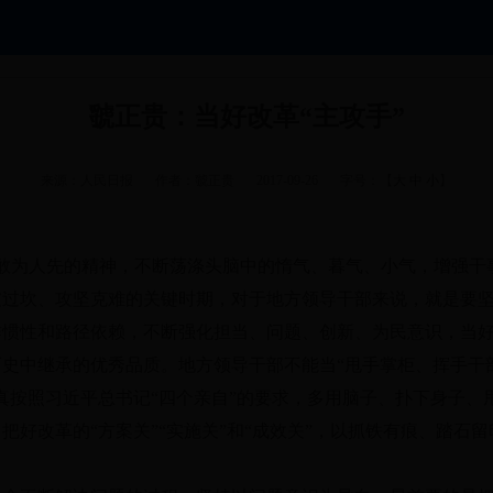
虢正贵：当好改革“主攻手”
来源：人民日报
作者：虢正贵
2017-09-26
字号：【
大
中
小
】
敢为人先的精神
，
不断荡涤头脑中的惰气、暮气、小气
，
增强干
坡过坎、攻坚克难的关键时期
，
对于地方领导干部来说
，
就是要
作惯性和路径依赖
，
不断强化担当、问题、创新、为民意识
，
当好
历史中继承的优秀品质
。
地方领导干部不能当“甩手掌柜、挥手干
真按照习近平总书记“四个亲自”的要求
，
多用脑子、扑下身子、
，
把好改革的“方案关”“实施关”和“成效关”
，
以抓铁有痕、踏石留