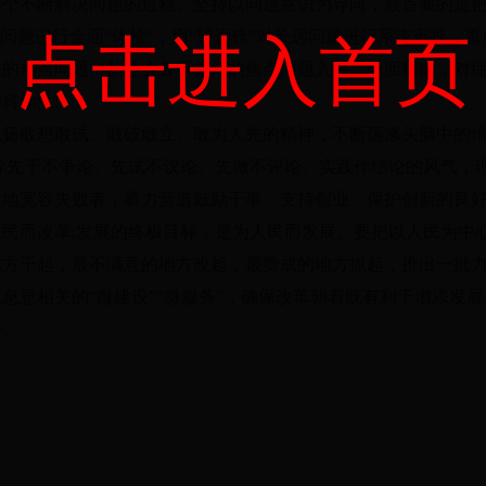
一个不断解决问题的过程
。
坚持以问题意识为导向
，
最首要的是
前问题进行全面“体检”
，
用“望远镜”对长远问题进行系统审视
，
重
点击进入首页
决的热点问题、从社会各界关注的焦点问题入手
，
全面解剖
，
对
和科学性
。
弘扬敢想敢试、敢破敢立、敢为人先的精神
，
不断荡涤头脑中的
导先干不争论、先试不议论、先做不评论、实践作结论的风气
，
意地宽容失败者
，
着力营造鼓励干事、支持创业、保护创新的良
民而改革;发展的终极目标
，
是为人民而发展
。
要把以人民为中
地方干起
，
最不满意的地方改起
，
最赞成的地方抓起
，
推出一批
息息相关的“微建设”“微服务”
，
确保改革朝着既有利于增添发展
进
。