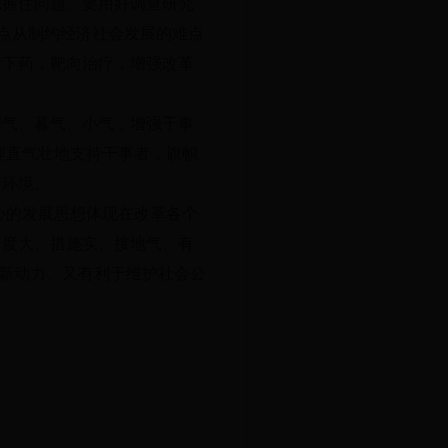
把握住问题
。
要用好调查研究
点从制约经济社会发展的难点
症下药
，
靶向治疗
，
增强改革
惰气、暮气、小气
，
增强干事
理直气壮地支持干事者
，
旗帜
好环境
。
心的发展思想体现在改革各个
力度大、措施实、接地气、有
新动力、又有利于维护社会公