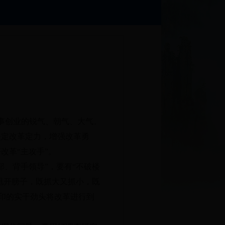
事创业的锐气、朝气、大气
。
坚定改革定力
，
增强改革勇
改革“主攻手”
。
部、背手领导”
，
要有“不破楼
甩开膀子
，
既抓大又抓小
，
既
印的实干劲头将改革进行到