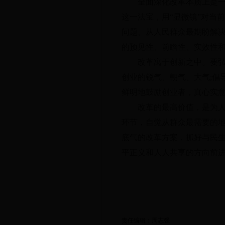
全面深化改革本质上是
这一法宝
，
用“显微镜”对当
问题、从人民群众最期盼解
的预见性、前瞻性、实效性
改革寓于创新之中
。
要
创业的锐气、朝气、大气;倡
鲜明地鼓励创业者
，
真心实
改革的最高价值
，
是为人
环节
，
自觉从群众最需要的
底气的改革方案
，
抓好与民生
平正义和人人共享的方向前
责任编辑：周志强