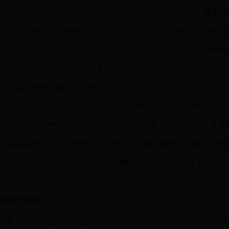
坚持全民共治、源头防治，持续实施大气污染防治行动，打赢蓝天
生态创建委会议，对包括大气污染防治在内的环境保护工作进行
各类别、各层次的会议，抓好大气污染防治工作的推进落实和考
染防治条例》，是市人大常委会贯彻市委决策、坚持为民立法、
人民群众由盼“温饱”走向盼“环保”，由求“生存”走向求“生态”
中国特色社会主义思想、践行“创新、协调、绿色、开放、共享
法推进我市大气污染防治,改善大气环境质量,保障人民群众身体
梦”，都具有重大而深远的意义。因此，我们要围绕党中央确立的
我市实施“对标提质、旅游强市”战略，站在加快全域旅游发展
认识颁布实施《条例》的重要性、必要性和迫切性。
的学习宣传
，立足于对全市扬尘污染进行综合控制、分类管理、细化处罚，