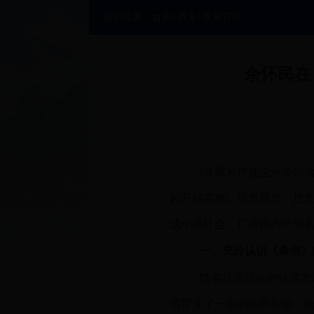
当前位置：
首页
>
政务
>
发展言论
余怀民在
《张家界市扬尘污染防治
起开始实施。这是我市、也
成小康社会、打造国内外知
一、充分认识《条例》
随着经济社会的快速发
境带来了一定的负面影响，给