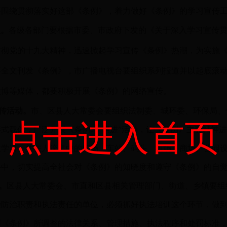
要围绕贯彻落实好这部《条例》，着力做好《条例》的学习宣传
员。
各级各部门要根据市委、市政府下发的《关于深入学习宣传
贯彻党的十九大精神，迅速掀起学习宣传《条例》热潮，为实施
要全文刊发《条例》，市广播电视台要组织系列报道并以起底滚
微博等媒体，都要积极开展《条例》的网络宣传。
宣传活动。
市、区县人大常委会要组织法制委、城环委、环保局、
点击进入首页
式载体，广泛开展《条例》“四进”活动，让《条例》主要精神
位学习，并在人流集中的广场、车站、码头、机场、商场、公园
手中，切实提高全社会对《条例》的知晓度和遵守《条例》的自
。
区县人大常委会、市直和区县相关管理部门、街道、乡镇要组
染防治职责和执法责任的单位，必须抓好执法培训这个环节，做
握《条例》所调整的法律关系、管理措施、执法程序和处罚标准