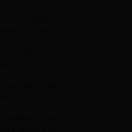
各级各部门要严格落实政
染降到最低限度，确保我市空
和工业园、乡镇人民政府以及
交通运输、水利、人民防空、
和责任清单，属于法定的职
部门要发挥好牵头作用，加强
常抓长管。市、区县人大常委
了一般的防治措施，也根据房
物料运输、物料堆放、矿山开