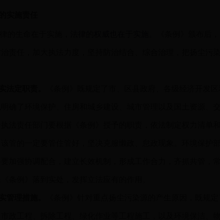
的实施责任
法律的生命在于实施，
法律的权威也在于实施。
《条例》颁布后，
防治责任，加大执法力度，坚持防治结合、综合治理，把扬尘污
实法定职责。
《条例》既规定了市、区县政府、各级经济开发区
也明确了环境保护、住房和城乡建设、城市管理以及国土资源、
个执法责任部门要根据《条例》授予的职责，依法制定权力清单
，该管的一定要管住管好，坚决克服懒政、怠政现象。环境保护
门要加强协调配合，建立长效机制，形成工作合力，齐抓共管，
保《条例》落到实处，发挥立法应有的作用。
实管理措施。
《条例》针对重点扬尘污染源的产生原因，既规定
、市政工程、拆除工程、绿化作业等工程施工，以及环境保洁、