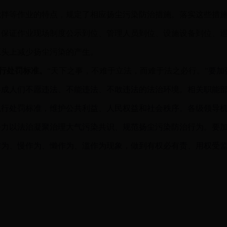
搅拌等作业的特点，规定了相应扬尘污染防治措施。落实这些措
，保证作业现场制度公示到位、管理人员到位、设施设备到位、
源头上减少扬尘污染的产生。
行处罚标准。
“天下之事，不难于立法，而难于法之必行。”
要加
形成人们不愿违法、不能违法、不敢违法的法治环境。相关职能
执行处罚标准，维护公共利益、人民权益和社会秩序。各级领导
努力以法治凝聚治理大气污染共识、规范扬尘污染防治行为。要
作为、慢作为、懒作为、滥作为现象，做到有权必有责、用权受