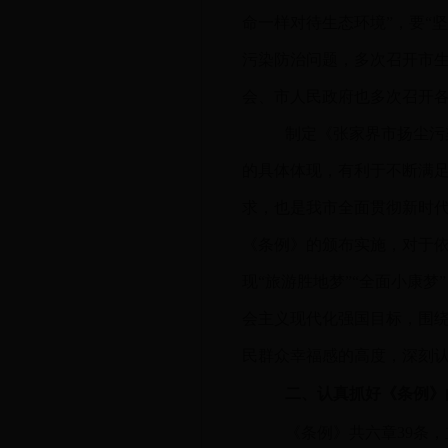
命一样对待生态环境”，要“
污染防治问题，多次召开市
会、市人民政府也多次召开
制定《张家界市扬尘污
的具体体现，有利于不断满足
求，也是我市全面贯彻新时代
《条例》的颁布实施，对于依
现“旅游胜地梦”“全面小康
会主义现代化强国目标，围绕
民群众幸福感的高度，深刻
二、认真抓好《条例》
《条例》共六章39条