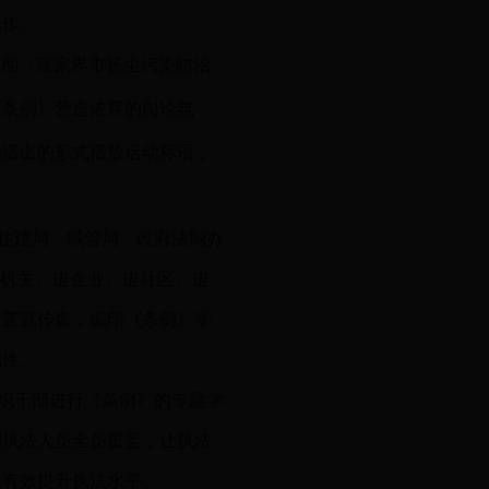
工作。
贯彻〈张家界市扬尘污染防治
《条例》营造浓厚的舆论氛
动播出的形式播放活动标语，
住建局、城管局、政府法制办
进机关、进企业、进社区、进
设置宣传窗，编印《条例》学
觉性。
织干部进行《条例》的专题学
到执法人员全员覆盖，让执法
，有效提升执法水平。