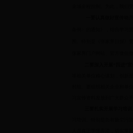
全域全程控制。为此，我们
一要认真做好宣传动
条例〉的通知》，结合学习
围。特别是《张家界日报》
张家界门户网站、官方微信
二要深入开展“四进”
等相关单位精心谋划，创新形
村组。要组织相关企业和单
习宣传资料发放到广大群众
三要扎实开展学习培训
习培训。特别是负有扬尘污
人员真正学懂弄清，切实掌