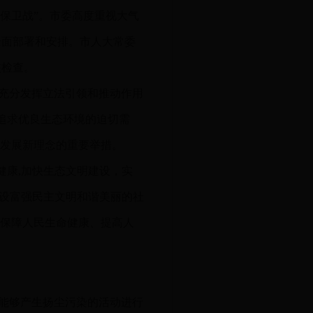
保卫战”。市委高度重视大气
全面部署和安排。市人大常委
核检查。
充分发挥立法引领和推动作用
，追求优良生态环境的迫切需
”发展新理念的重要举措。
健康,加快生态文明建设，实
建设富强民主文明和谐美丽的社
、保障人民生命健康、提高人
对能够产生扬尘污染的活动进行