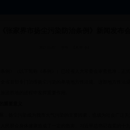
《张家界市扬尘污染防治条例》新闻发布
2017-11-07
字号：【
大
中
小
】
条例》（以下简称《条例》）已经省人大常委会审查批准，正式颁布
是全省首部专门治理扬尘污染的单项地方性法规。这部地方性法
名旅游胜地的进程中发挥重要作用。
的重要意义
展，扬尘污染成为我市大气污染的主要因素，也成为社会广泛关
人民群众身体健康造成了一定的危害。习近平总书记在党的十九