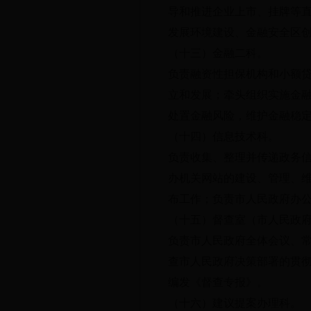
导和推进企业上市、挂牌等
发展环境建设、金融安全区
（十三）金融二科。
负责融资性担保机构和小额
立和发展；牵头组织实施金
处置金融风险，维护金融稳
（十四）信息技术科。
负责收集、整理并传递政务
办机关网站的建设、管理、
布工作；负责市人民政府办
（十五）督查室（市人民政
负责市人民政府全体会议、
查市人民政府决策部署的贯
编发《督查专报》。
（十六）建议提案办理科。