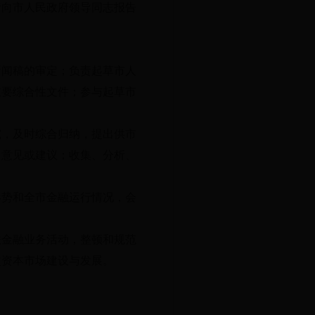
责向市人民政府领导同志报告
新闻稿的审定；负责起草市人
重要综合性文件；参与起草市
究，及时综合归纳，提出供市
出意见或建议；收集、分析、
形势和全市金融运行情况，会
法金融业务活动，整顿和规范
次资本市场建设与发展。