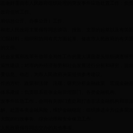
同志做好需由市人民政府组织处理的突发事件应急处置工作；负
民政府值班工作。
政府信息公开、办事公开）工作。
》和市人民政府主要领导同志讲话、报告、文章的起草以及有关
要汇报材料；组织和协同有关方面起草、修改市人民政府的有关
议的文件。
、社会发展和改革开放等全局性工作的重大课题牵头组织调查研
政策性建议；对市内外经济形势和社会发展进行分析和研究，提
重要信息、动态，为市人民政府决策提供参考建议。
工作的方针、政策和法律、法规；研究分析金融政策、宏观金融
场体系建设；负责联系驻张金融管理部门、各类金融机构。
突发事件应急工作，会同有关部门查处和打击非法金融机构和非
化解、处置各类金融风险，维护金融稳定；组织推进全方位多层
关大院的行政事务、综合治理和安全保卫工作。
市人民政府领导同志交办的其他事项。