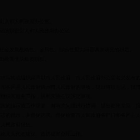
责划入市人民政府办公室。
公室的职责划入市人民政府办公室。
济社会发展战略性、全局性、综合性重大问题调查研究的职责。
打击处置非法集资职责。
同志审核或组织起草以市人民政府、市人民政府办公室名义发布
门和各区县人民政府请示市人民政府的事项，提出审核意见，报
的组织和服务工作，协助实施会议决定事项。
同志的指示或工作需要，对有关问题进行协调，提出处理意见，
同志的批示，并督促落实。督促检查市人民政府各部门和各区县
市人民政府报告。
系统人大代表建议、政协提案办理工作。