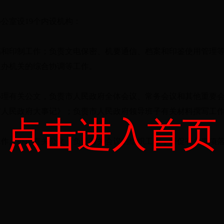
公室设19个内设机构：
稿和印制工作；负责文电保密、机要通信、档案和印鉴使用管理
担办机关的综合协调等工作。
办理有关公文，负责市人民政府全体会议、常务会议和其他重要
市人民政府大事记》；负责市人民政府领导班子有关材料撰写工
点击进入首页
工作。办理有关公文，负责有关会议的组织工作，督促有关事项