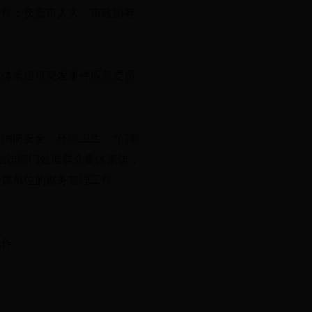
工作；负责市人大、市政协有
具体承担市突发事件应急委员
消防安全、环境卫生、“门前
信访部门处理群众集体来访；
所属单位的财务管理工作。
工作。