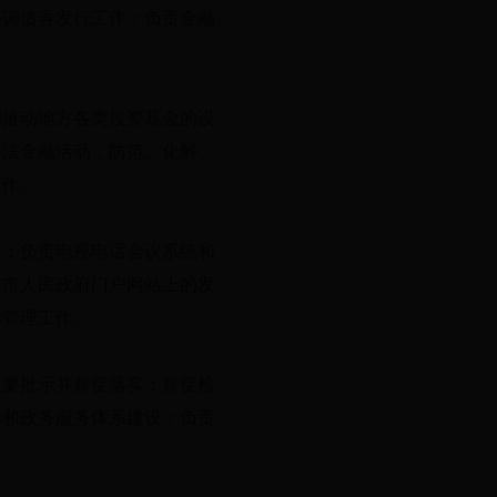
协调债券发行工作；负责金融
和推动地方各类投资基金的设
非法金融活动，防范、化解、
工作。
作；负责电视电话会议系统和
在市人民政府门户网站上的发
和管理工作。
重要批示并督促落实；督促检
作和政务服务体系建设；负责