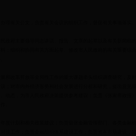
。办理有关公文，负责有关会议的组织工作，督促有关事项落实
人民政府主要领导同志讲话、报告、文章的起草以及有关新闻稿
材料；组织和协同有关方面起草、修改市人民政府的有关重要综
件。
发展和改革开放等全局性工作的重大课题牵头组织调查研究，及
建议；对市内外经济形势和社会发展进行分析和研究，提出意见
息、动态，为市人民政府决策提供参考建议；负责《张家界政报
工作。
、年度计划和相关政策建议；负责驻张金融管理部门、各类金融
作对接工作；负责金融组织体系建设工作；负责资本市场建设，