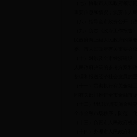
（七）协助市人民政府领导
重要信息和情况；负责市人
（八）指导全市政务公开（
（九）负责《政府工作报告
民政府向上级人民政府的重
委、市人民政府有关重要会
（十）对涉及全市经济建设
人民政府决策的参考方案和
整理和报送经济社会发展的
（十一）贯彻执行有关金融
同有关部门推进全市金融市
（十二）组织协调实施金融
全市金融市场秩序，防范、
（十三）负责市人民政府机
（十四）办理市人民政府和