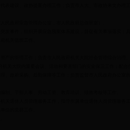
大代表建议、政协提案办理工作；负责市人大、市政协来文办理
市人民政府应急管理办公室，市人民政府总值班室）。
关突发事件，组织开展应急预案体系建设，督促有关事项落实；
政府机关值班工作。
资产的管理工作；负责市人民政府机关大院社会管理综合治理、
府机关大院内重要会议、活动和要害部门的安全保卫工作；配合
管理、政府采购、后勤保障等工作；负责监督市人民政府办公室
构编制、干部人事、劳动工资、教育培训、绩效考核等工作。
办机关退休人员管理服务工作，指导所属单位退休人员管理服务
属单位的党群工作。
置。