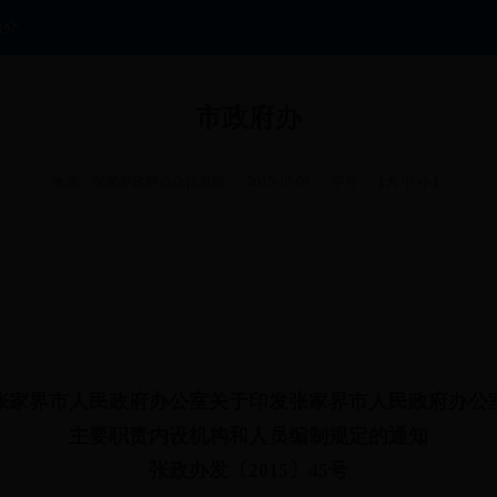
简介
市政府办
来源：张家界政府公众信息网
2015-10-09
字号：【
大
中
小
】
张家界市人民政府办公室关于印发张家界市人民政府办公
主要职责内设机构和人员编制规定的通知
张政办发〔2015〕45号