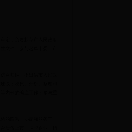
。
的审定；负责起草市人民政府
合性文件；参与起草市委、市
时综合归纳，提出供市人民政
或建议；收集、分析、整理和
》等内刊的编发工作；参与重
机构的联系、协调和服务工
培育后备上市、挂牌企业，指