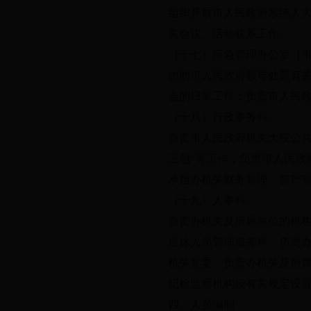
组织开展市人民政府系统人
关会议、活动联系工作。
（十七）应急管理办公室（
协助市人民政府领导处置有
会的日常工作；负责市人民
（十八）行政事务科。
负责市人民政府机关大院公共
三包”等工作；负责市人民政
承担办机关财务管理、资产
（十九）人事科。
负责办机关及所属单位的机
退休人员管理服务科。负责
机关党委。负责办机关及所
纪检监察机构按有关规定设
四、人员编制