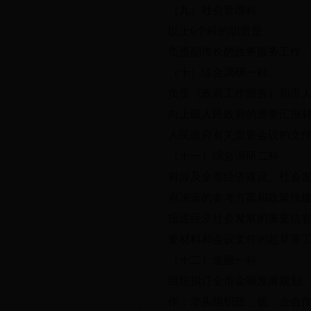
（九）社会管理科。
以上6个科的职责是：
负责副市长的政务服务工作
（十）综合调研一科。
负责《政府工作报告》和市
向上级人民政府的重要汇报
人民政府有关重要会议的文
（十一）综合调研二科。
对涉及全市经济建设、社会
府决策的参考方案和政策性
报送经济社会发展的重要信
要材料和会议文件的起草等
（十二）金融一科。
组织拟订全市金融发展规划
作；牵头组织政、银、企合