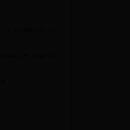
等工作。负责全市行政机关公
会议的组织工作，督促有关事
作。
落实。