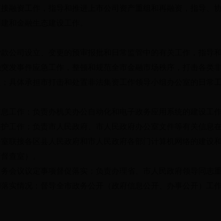
直接融资工作，指导和推进上市公司资产重组和再融资，指导、
创建和金融生态建设工作。
贷款公司设立、变更的预审报批和日常监管中的有关工作，指导
融突发事件应急工作，整顿和规范全市金融市场秩序，打击各类
定；具体承担市打击和处置非法集资工作领导小组办公室的日常
信息工作；负责办机关办公自动化和电子政务应用系统的建设工
维护工作；负责市人民政府、市人民政府办公室文件等有关信息
公室联接各区县人民政府和市人民政府各部门计算机网络的建设
府督查室）。
常务会议议定事项督促落实；负责办理省、市人民政府领导同志
彻落实情况；督导全市政务公开（政府信息公开、办事公开）工