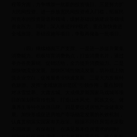
程等方面，力争增加一批新的投资项目。三是努力扩
大民间投资。进一步放宽民间投资准入门槛，拓展民
间资本的投资渠道和领域，缓解基础设施建设等领域
资金压力。同时，深入推进PPP模式，重点加快推进
全域旅游、基础设施等项目，争取再储备一批项目。
（四）继续稳固三产支撑。一是进一步提升聚集
消费能力。积极培育消费热点，打造消费名片，通过
举办各类展销、促销活动，全力提升消费能力。二是
加快物流业发展。加快区域性物流发展，填补规上物
流企业空白，促推服务业快速发展。三是大力发展特
色旅游。发挥“全域旅游示范区”引领作用，重点加强
对冰雪世界、大庸古城、大成俄罗斯国家马戏城等项
目的策划和宣传包装，打造山水风光、民族文化、健
康养生等特色旅游品牌。四是要促进房地产业健康发
展。加快形成促进房地产市场稳定发展的长效机制，
认真贯彻落实国家有关政策。根据不同住房需求采取
不同政策，有保有压，在满足基本住房需求的同时，
抑制投机投资性需求；大力发展租赁市场，建立购租