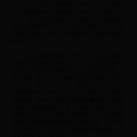
（二）固定资产投资进度不尽人意。前三季度，
全市完成固定资产投资总量202.48亿元，同比增长
14.6%，较去年同期回落0.3个百分点。今年全市固定
资产投资目标是361亿元，目前只完成了56.1%。房地
产开发投资27.36亿元，同比增长8.6%，比去年同期下
降29.1个百分点。
（三）消费市场表现温而不火。1-9月，全市社会
消费品零售总额同比增长10.6%，较去年同期回落1个
百分点，增速在全省排名第9位。从内部四个行业
看，批发、零售、住宿、餐饮环比分别回落0.8个百分
点、持平、增长0.1个百分点、回落0.7个百分点。乡
村消费比上月下降1.7个百分点。究其原因，一是缺乏
载体支撑。基本上无新增限上批零住餐企业，特别是
在旅游大发展的环境下，限上住宿餐饮企业占比没有
得到较大提升。二是购买力受到电商冲击。由于电商
的快速发展导致全市消费购买力受到冲击，而全市的
网上销售还处于起步阶段，短期内难以形成规模，无
法对冲购买力外流的影响。