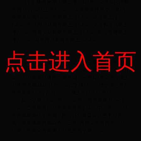
（十）物价水平小幅上涨。1-9月，全市居民消费
价格 (CPI)同比上涨1.3%。八大类构成指数中，食品
烟酒类回落1.6%，衣着类上涨1.3%，居住类上涨
1.8%，生活用品及服务类上涨1.4%，交通和通信类上
涨1.5%，教育文化和娱乐类上涨1.7%，医疗保健类上
涨12.5%，其他用品和服务类上涨0.4%。
点击进入首页
二、存在的问题
（一）工业发展后劲不足。前三季度，全市规模
工业增加值同比增长6.0%，比去年同期回落0.5个百分
点。工业增速趋缓的主要原因：一是1-9月全市完成工
业投资总额44.67亿元，同比下降2.6%，低于固定资产
投资增速17.2个百分点。完成工业技改投资33.37亿
元，同比下降7.3%，低于固定资产投资增速21.9个百
分点。二是现有企业亏损面有所扩大。中小型企业经
营困难现象仍旧普遍，部分行业效益情况也不容乐
观，退库风险持续存在；三是9月份全市有停产企业
15家，拖累全市规模工业总产值下降7.5%。