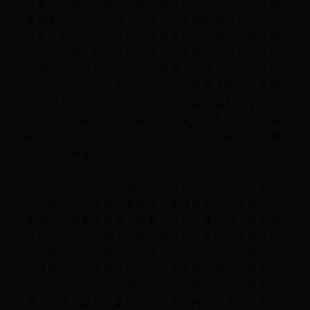
文化、养老、时尚、教育培训这些领域的消费需求快
速增加，可挖掘的潜力非常大。要增强高品质产品的
有效供给，以适应居民消费升级的大趋势。二要抓限
上企业培育，统筹推进贸易行业发展。拓展限上单位
挖掘、培育思路，全面关注批发、零售、住宿和餐饮
四个行业，积极将符合标准的企业申报入统。三要继
续挖掘和改善农村消费环境。建立健全农村电子商务
网点，加强农村消费市场建设，降低农村市场流通成
本。把农村的优质生态资源和产品引向市场，促进农
村消费市场繁荣发展。
（三）进一步强化投资拉动作用。一是抓好重点
项目的推进。各部门要落实市委市政府抓投资的工作
要求，分类精准施策，破解项目用地难问题，扎实推
进武陵山大道、瑞中公路等重点项目建设，着重抓好
项目服务，切实做好项目推进工作。二是稳定基础设
施投资。引导投资投向基础设施互联互通和新技术、
新产品、新业态、新模式，加大公共产品和公共服务
投入力度，争取在电信基础设施、环境治理、民生工