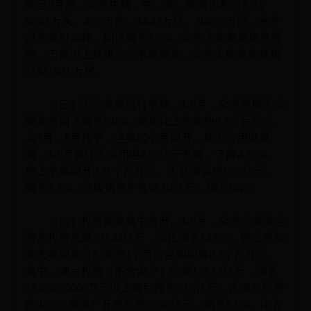
截至9月底，全市生猪、牛、羊、家禽出栏分别达
66.61万头、4.29万头、14.42万只、308.78万羽。水产
品产量8126吨，同比增长5.5%，全市大鲵发展速度较
快，万尾以上规模企业不断增多，全市大鲵养殖规模
达到190.9万尾。
（三）工业发展运行平稳。1-9月，全市规模工业
增加值同比增长6.0%，增速比上半年快0.2个百分点,
与7月、8月持平，连续四个月回升。从工业用电量
看，1-9月累计工业用电4.69亿千瓦时，下降4.89%，
较上半年回升0.71个百分点。工业增值税1.57亿元，
增长2.3%。完成销售产值98.92亿元，增长6.4%。
（四）投资增速稳中有升。1-9月，全市完成固定
资产投资总量202.48亿元，同比增长14.6%
，较上半年
和去年同期分别加快1个百分点和回落0.3个百分点。
其中，项目投资（不含农户）完成175.12亿元，增长
15.6%；5000万元以上项目投资97.5亿元，占项目投资
的48%；房地产开发投资27.36亿元，增长8.6%，比去