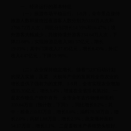
一、经济运行的基本特征
（一）旅游市场平稳运行。1-9月，全市景点接待
旅游人数和接待过夜游客人数分别为5333万人次和
2766.72万人次，同比分别增长14.55%和16.47%；境
外游客大幅减少，共接待境外游客234.64万人次，下
降23.68%；实现旅游总收入381.57亿元，增长
19.05%；其中门票收入27.85亿元，增长8.45%，外汇
收入4.47亿元，下降19.99%。
（二）农业保持稳定增长。随着“523”行动计划
的深入实施，蔬菜、大鲵等产业的发展对全市农业的
增长提供了强有力的支撑。1-9月，全市实现农业增加
值35.35亿元，增长3.4%，增速在全省排名第2位。一
是农作物生产稳中有升。全市全年农作物播种面积
359.64万亩（预计数，下同），同比增长0.2%；其
中：粮食210.03万亩，增长0.6%；油料70.38万亩，增
长2.0%；药材1.88万亩，增长2.5%；蔬菜播种面积
54.17万亩，增长1.1%。二是畜牧水产养殖势头较好。