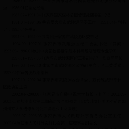
1986.01--1987.02 张家界国家森林公园管理处旅游服务公司导
游，1986.01任副总经理
1987.02--1991.04 张家界国家森林公园管理处团委副书记
1991.04--1994.06 共青团大庸市武陵源区委工作，1991.04任副书
记，1993.04任书记
1994.06--1994.09 共青团张家界市武陵源区委书记
1994.09--1997.01 张家界市武陵源区纪工委副书记（其间：
1993.09- 1996.01参加中央党校函授学院本科班经济管理专业学习）
1997.01--1997.03 张家界市武陵源区纪工委副书记、监察局局长
1997.03--1997.10 张家界市武陵源区政协副主席，区工委委员，
1997.04任宣传统战部部长
1997.10--2002.04 张家界市武陵源区委常委、宣传统战部部长，
区政协副主席
2002.04--2003.07 张家界市广播电视大学校长（其间：2002.09-
2003.03参加湖南省第二期高层复合型领导干部培训团赴美国圣荷西加
州州立大学进修学习公共管理和工商管理）
2003.07--2006.05 张家界市人民政府外事侨务办公室主任，
2005.04兼任市人民对外友好协会第一届理事会副会长