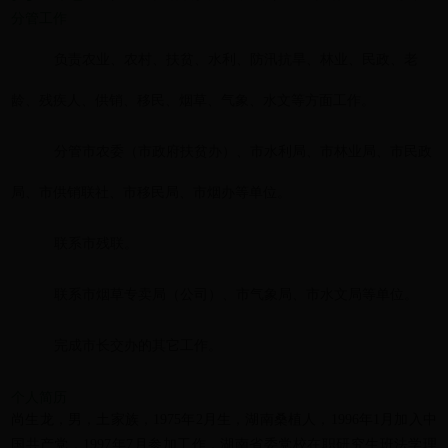
分管工作
负责农业、农村、扶贫、水利、防汛抗旱、林业、民政、老
龄、残疾人、供销、移民、烟草、气象、水文等方面工作
。
分管市农委（市政府扶贫办）、市水利局、市林业局、市民政
局、市供销联社、市移民局、市烟办等单位
。
联系市残联
。
联系市烟草专卖局（公司）、市气象局、市水文局等单位
。
完成市长交办的其它工作
。
个人简历
尚生龙，男，土家族，1975年2月生，湖南桑植人，1996年1月加入中
国共产党，1997年7月参加工作，湖南省委党校在职研究生班法学理