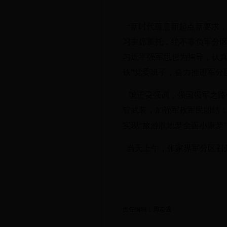
“新时代蕴意新起点新要求，
习主席重托，绝不辜负军分
习近平强军思想为指导，认真
铁”党委班子，奋力推进军分
虢正贵强调，强国强军之路
管武装，加强军政军民团结
实现“
旅游
胜地梦全面小康梦
当天上午，
张家界
军分区召
责任编辑：周志强