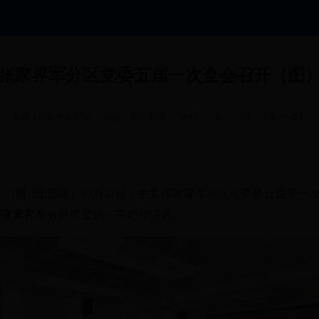
张家界军分区党委五届一次全会召开（图
来源：张家界新闻网
作者：万毅 邵颖
2017-12-28
字号：【
大
中
小
】
文/万毅 图/邵颖
）
12月27日，中共
张家界
军分区党委第五届第一
选
张家界
军分区党委第一书记并讲话。