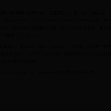
新时代呼唤新气象新作为。”虢正贵强调，新一届军分区党委一
区全体官兵的信任，深入学习贯彻习近平新时代中国特色社会主
贯彻中央军委和军委国防动员部、省军区党委决策部署，牢固树立
区全面建设再上新台阶。
任重道远。要坚持政治建军，确保始终听党指挥；坚持主业主抓
；坚持全面从严，发挥班子核心作用，为开创新时代军分区建设
”作出新的更大的贡献。
开党员大会选举产生了军分区第五届党委和新一届纪委。