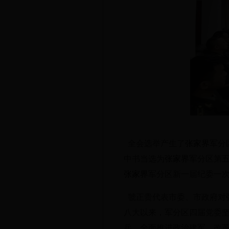
全会选举产生了
张家界
军分
中书当选为
张家界
军分区第
张家界
军分区新一届纪委一
虢正贵代表市委、市政府对
八大以来，军分区四届党委
兵，全面推进政治建军、改