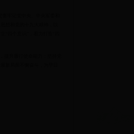
定要牢记党中央、中央军委和
义思想和党的十九大精神，以
“四个意识”，着力打造“四
，提升履行使命能力；坚持党
发展新局面不懈奋斗，为早日