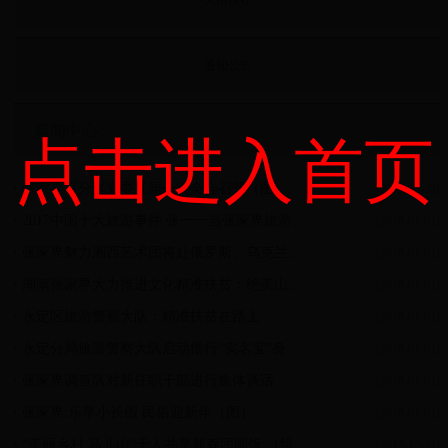
通知公告
新闻中心
点击进入首页
张家界军分区党委五届一次全会召开（图）
[2017-12-28]
2017中国十大旅游事件 张一一当张家界旅游大使入选
[2018-01-01]
张家界魅力湘西艺术团将赴俄罗斯、乌克兰、白俄罗斯等国演出
[2018-01-01]
湖南张家界大力推进文化精准扶贫：绝美山水长“精神”
[2018-01-01]
永定区旅游警察大队：精准扶贫在路上
[2018-01-01]
永定分局旅游警察大队启动推行“实名宝”身份证
[2018-01-01]
张家界调查队对新任职干部进行集体谈话
[2018-01-01]
张家界:乐享小长假 民俗迎新年（图）
[2018-01-01]
“美丽乡村 马儿山”千人共享新春团圆饭 （组图）
[2017-12-31]