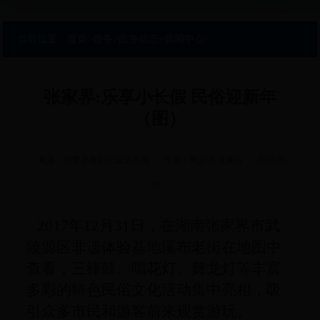
当前位置：
首页
>
政务
>
政务动态
>
新闻中心
张家界:乐享小长假 民俗迎新年
（图）
来源：张家界政府公众信息网
作者：周志强 吴勇兵
2018-01-
01
2017年12月31日，在湖南张家界市武
陵源区非遗体验基地溪布老街在地图中
查看，三棒鼓、唱花灯、舞龙灯等丰富
多彩的特色民俗文化活动集中亮相，吸
引众多市民和游客前来观赏游玩。